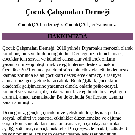
Çocuk
Çalışmaları
Derneği
ÇocukÇA
bir derneğiz.
ÇocukÇA
İşler Yapıyoruz.
HAKKIMIZDA
Çocuk Çalışmaları Derneği, 2018 yılında Diyarbakır merkezli olarak
kurulmuş bir sivil toplum örgütüdür. Derneğimizin temel amacı,
çocuklar için sosyal ve kültürel çalışmalar yürüterek onların
yaşamlarını zenginleştirmek ve eğitimlerine destek olmaktır.
Özellikle 2021 yılında pandemi sürecinin etkisiyle, eğitimden uzak
kalmak zorunda kalan çocukları desteklemek amacıyla faaliyet
alanlarımızı genişletme kararı aldık. Bu değişiklik, çocukların
akademik gelişimlerine yardımcı olmak, onlarla psiko-sosyal,
kültürel ve sanatsal çalışmalar yapmak ve eğitimde fırsat eşitliğini
artırmak amacı taşımaktadır. Bu doğrultuda Sur ilçesine taşınma
kararı alınmıştır.
Derneğimiz, gençler, çocuklar ve yetişkinlerle çalışarak psiko-
sosyal, kültürel ve sanatsal etkinlikler düzenlemekte ve eğitime
erişim konusundaki kısıtlamaları aşmak için çabalayarak imkan
eşitliği sağlamayı amaçlamaktadır. Bu çerçevede maddi, psikolojik
ve sosyokültürel açılardan destek vererek hak savunuculuğu