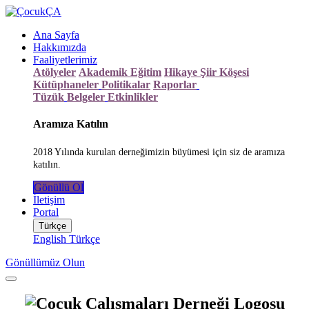
Ana Sayfa
Hakkımızda
Faaliyetlerimiz
Atölyeler
Akademik Eğitim
Hikaye Şiir Köşesi
Kütüphaneler
Politikalar
Raporlar
Tüzük
Belgeler
Etkinlikler
Aramıza Katılın
2018 Yılında kurulan derneğimizin büyümesi için siz de aramıza
katılın.
Gönüllü Ol
İletişim
Portal
Türkçe
English
Türkçe
Gönüllümüz Olun