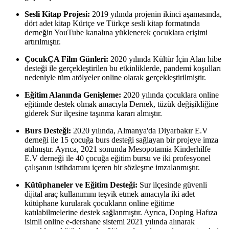
Sesli Kitap Projesi:
2019 yılında projenin ikinci aşamasında,
dört adet kitap Kürtçe ve Türkçe sesli kitap formatında
derneğin YouTube kanalına yüklenerek çocuklara erişimi
artırılmıştır.
ÇocukÇA Film Günleri:
2020 yılında Kültür İçin Alan hibe
desteği ile gerçekleştirilen bu etkinliklerde, pandemi koşulları
nedeniyle tüm atölyeler online olarak gerçekleştirilmiştir.
Eğitim Alanında Genişleme:
2020 yılında çocuklara online
eğitimde destek olmak amacıyla Dernek, tüzük değişikliğine
giderek Sur ilçesine taşınma kararı almıştır.
Burs Desteği:
2020 yılında, Almanya'da Diyarbakır E.V
derneği ile 15 çocuğa burs desteği sağlayan bir projeye imza
atılmıştır. Ayrıca, 2021 sonunda Mesopotamia Kinderhilfe
E.V derneği ile 40 çocuğa eğitim bursu ve iki profesyonel
çalışanın istihdamını içeren bir sözleşme imzalanmıştır.
Kütüphaneler ve Eğitim Desteği:
Sur ilçesinde güvenli
dijital araç kullanımını teşvik etmek amacıyla iki adet
kütüphane kurularak çocukların online eğitime
katılabilmelerine destek sağlanmıştır. Ayrıca, Doping Hafıza
isimli online e-dershane sistemi 2021 yılında alınarak