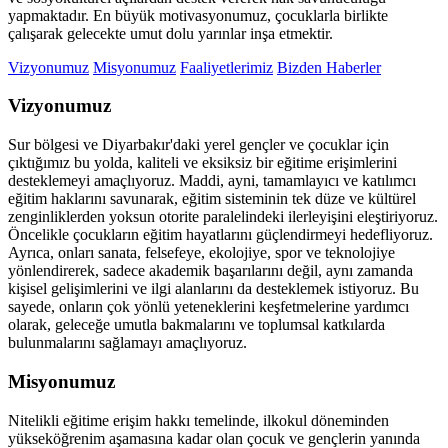
yapmaktadır. En büyük motivasyonumuz, çocuklarla birlikte
çalışarak gelecekte umut dolu yarınlar inşa etmektir.
Vizyonumuz
Misyonumuz
Faaliyetlerimiz
Bizden Haberler
Vizyonumuz
Sur bölgesi ve Diyarbakır'daki yerel gençler ve çocuklar için
çıktığımız bu yolda, kaliteli ve eksiksiz bir eğitime erişimlerini
desteklemeyi amaçlıyoruz. Maddi, ayni, tamamlayıcı ve katılımcı
eğitim haklarını savunarak, eğitim sisteminin tek düze ve kültürel
zenginliklerden yoksun otorite paralelindeki ilerleyişini eleştiriyoruz.
Öncelikle çocukların eğitim hayatlarını güçlendirmeyi hedefliyoruz.
Ayrıca, onları sanata, felsefeye, ekolojiye, spor ve teknolojiye
yönlendirerek, sadece akademik başarılarını değil, aynı zamanda
kişisel gelişimlerini ve ilgi alanlarını da desteklemek istiyoruz. Bu
sayede, onların çok yönlü yeteneklerini keşfetmelerine yardımcı
olarak, geleceğe umutla bakmalarını ve toplumsal katkılarda
bulunmalarını sağlamayı amaçlıyoruz.
Misyonumuz
Nitelikli eğitime erişim hakkı temelinde, ilkokul döneminden
yükseköğrenim aşamasına kadar olan çocuk ve gençlerin yanında