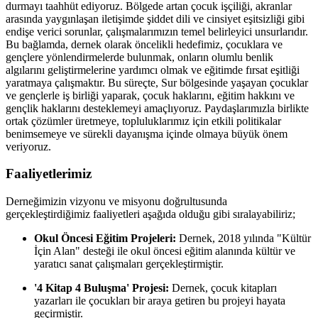
durmayı taahhüt ediyoruz. Bölgede artan çocuk işçiliği, akranlar
arasında yaygınlaşan iletişimde şiddet dili ve cinsiyet eşitsizliği gibi
endişe verici sorunlar, çalışmalarımızın temel belirleyici unsurlarıdır.
Bu bağlamda, dernek olarak öncelikli hedefimiz, çocuklara ve
gençlere yönlendirmelerde bulunmak, onların olumlu benlik
algılarını geliştirmelerine yardımcı olmak ve eğitimde fırsat eşitliği
yaratmaya çalışmaktır. Bu süreçte, Sur bölgesinde yaşayan çocuklar
ve gençlerle iş birliği yaparak, çocuk haklarını, eğitim hakkını ve
gençlik haklarını desteklemeyi amaçlıyoruz. Paydaşlarımızla birlikte
ortak çözümler üretmeye, topluluklarımız için etkili politikalar
benimsemeye ve sürekli dayanışma içinde olmaya büyük önem
veriyoruz.
Faaliyetlerimiz
Derneğimizin vizyonu ve misyonu doğrultusunda
gerçekleştirdiğimiz faaliyetleri aşağıda olduğu gibi sıralayabiliriz;
Okul Öncesi Eğitim Projeleri:
Dernek, 2018 yılında "Kültür
İçin Alan" desteği ile okul öncesi eğitim alanında kültür ve
yaratıcı sanat çalışmaları gerçekleştirmiştir.
'4 Kitap 4 Buluşma' Projesi:
Dernek, çocuk kitapları
yazarları ile çocukları bir araya getiren bu projeyi hayata
geçirmiştir.